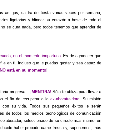
sus amigos, saldrá de fiesta varias veces por semana,
tes ligatorias y blindar su corazón a base de todo el
í no se cura nada, pero todos tenemos que aprender de
decuado, en el momento inoportuno
. Es de agradecer que
fije en ti, incluso que le puedas gustar y sea capaz de
¡NO está en su momento!
storia progresa...
¡MENTIRA!
Sólo te utiliza para llevar a
n el fin de recuperar a la
ex-ahoratraidora
. Su misión
ón con su vida. Todos sus pequeños éxitos le serán
vés de todos los medios tecnológicos de comunicación
 colaborador, seleccionado de su círculo más íntimo, en
producido haber probado carne fresca y, suponemos, más