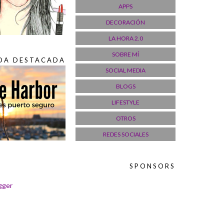
APPS
2013
(86)
▼
diciembre
(11)
►
DECORACIÓN
noviembre
(10)
►
LA HORA 2.0
octubre
(10)
►
SOBRE MÍ
septiembre
(9)
►
DA DESTACADA
agosto
(9)
►
SOCIAL MEDIA
julio
(11)
►
BLOGS
junio
(2)
►
mayo
(3)
►
LIFESTYLE
abril
(3)
►
OTROS
marzo
(8)
►
febrero
(10)
▼
REDES SOCIALES
Frases de
Mamá...SOCORRO!!!!
Un café de 5 minutos
SPONSORS
Clasificación de los
INCLASIFICABLES (Parte II)
ESTOY LOCA... Y QUÉ!!!
ESTO NO SUENA!!!!!!!!!!!
Clasificación de los