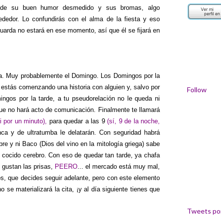
onde su buen humor desmedido y sus bromas, algo
lrededor. Lo confundirás con el alma de la fiesta y eso
uarda no estará en ese momento, así que él se fijará en
na. Muy probablemente el Domingo. Los Domingos por la
i estás comenzando una historia con alguien y, salvo por
Follow
ingos por la tarde, a tu pseudorelación no le queda ni
que no hará acto de comunicación. Finalmente te llamará
i por un minuto),
para quedar a las 9
(sí, 9 de la noche,
ca y de ultratumba le delatarán. Con seguridad habrá
e y ni Baco (Dios del vino en la mitología griega) sabe
 cocido cerebro. Con eso de quedar tan tarde, ya chafa
s gustan las prisas,
PEERO
... el mercado está muy mal,
os, que decides seguir adelante, pero con este elemento
se materializará la cita, ¡y al día siguiente tienes que
Tweets por