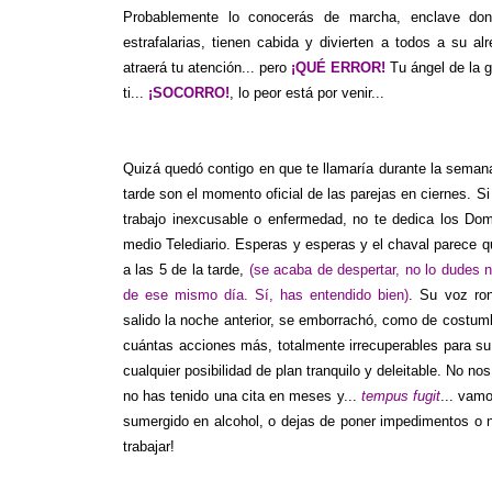
Probablemente lo conocerás de marcha, enclave d
estrafalarias, tienen cabida y divierten a todos a su a
atraerá tu atención... pero
¡QUÉ ERROR!
Tu ángel de la g
ti...
¡SOCORRO!
, lo peor está por venir...
Quizá quedó contigo en que te llamaría durante la sema
tarde son el momento oficial de las parejas en ciernes. S
trabajo inexcusable o enfermedad, no te dedica los Dom
medio Telediario. Esperas y esperas y el chaval parece 
a las 5 de la tarde,
(se acaba de despertar, no lo dudes n
de ese mismo día. Sí, has entendido bien)
. Su voz ron
salido la noche anterior, se emborrachó, como de costumbr
cuántas acciones más, totalmente irrecuperables para su
cualquier posibilidad de plan tranquilo y deleitable. No no
no has tenido una cita en meses y...
tempus fugit
... vam
sumergido en alcohol, o dejas de poner impedimentos o no 
trabajar!