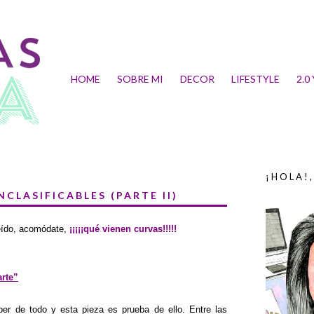
HOME
SOBRE MI
DECOR
LIFESTYLE
2.0
¡HOLA!
NCLASIFICABLES (PARTE II)
leído, acomódate,
¡¡¡¡¡qu
é
vienen curvas!!!!!
arte”
r de todo y esta pieza es prueba de ello. Entre las