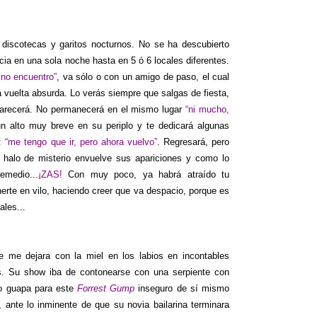
 discotecas y garitos nocturnos. No se ha descubierto
ia en una sola noche hasta en 5 ó 6 locales diferentes.
 no encuentro”
, va sólo o con un amigo de paso, el cual
 vuelta absurda. Lo verás siempre que salgas de fiesta,
 aparecerá. No permanecerá en el mismo lugar
“ni mucho,
un alto muy breve en su periplo y te dedicará algunas
á:
“me tengo que ir, pero ahora vuelvo”
. Regresará, pero
n halo de misterio envuelve sus apariciones y como lo
emedio...
¡ZAS!
Con muy poco, ya habrá atraído tu
erte en vilo, haciendo creer que va despacio, porque es
ales...
 me dejara con la miel en los labios en incontables
s. Su show iba de contonearse con una serpiente con
do guapa para este
Forrest Gump
inseguro de sí mismo
, ante lo inminente de que su novia bailarina terminara