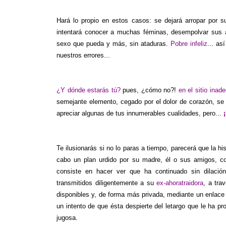
Hará lo propio en estos casos: se dejará arropar por 
intentará conocer a muchas féminas, desempolvar sus ar
sexo que pueda y más, sin ataduras.
Pobre infeliz
... as
nuestros errores...
¿Y dónde estarás tú?
pues, ¿cómo no?!
en el sitio ina
semejante elemento, cegado por el dolor de corazón, se 
apreciar algunas de tus innumerables cualidades, pero...
Te ilusionarás si no lo paras a tiempo, parecerá que la hi
cabo un plan urdido por su madre, él o sus amigos, co
consiste en hacer ver que ha continuado sin dilaci
transmitidos diligentemente a su
ex-ahoratraidora
, a tra
disponibles y, de forma más privada, mediante un enlace
un intento de que ésta despierte del letargo que le ha 
jugosa.