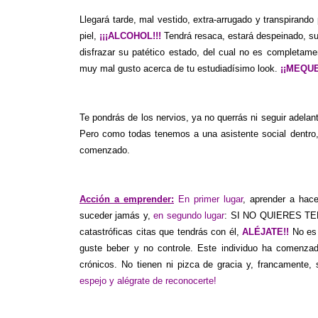
Llegará tarde, mal vestido, extra-arrugado y transpirando
piel,
¡¡¡ALCOHOL!!!
Tendrá resaca, estará despeinado, su
disfrazar su patético estado, del cual no es completam
muy mal gusto acerca de tu estudiadísimo look.
¡¡MEQU
Te pondrás de los nervios, ya no querrás ni seguir adelant
Pero como todas tenemos a una asistente social dentro,
comenzado.
Acción a emprender:
En primer lugar
, aprender a hac
suceder jamás y,
en segundo lugar
: SI NO QUIERES TE
catastróficas citas que tendrás con él,
ALÉJATE!!
No es 
guste beber y no controle. Este individuo ha comenza
crónicos. No tienen ni pizca de gracia y, francamente,
espejo y alégrate de reconocerte!