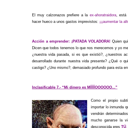
El muy calzonazos prefiere a la
ex-ahoratraidora
, está
hacer hueco a unos gastos imprevistos:
¡¡¡
aumentar la alt
Acción a emprender:
¡PATADA VOLADORA!
Quien qui
Dicen que todos tenemos lo que nos merecemos y yo me 
¿nuestra vida pasada, si es que existió?, ¿nuestros a
desarrollado durante nuestra vida presente? ¿Qué o q
castigo? ¿Uno mismo?, demasiado profundo para esta ent
Inclasificable 7.- “Mi dinero es MÍÍÍÍOOOOOO...”
Como el propio subtí
importar lo inmunda q
vendrán determinados 
mucho ganarse la vi
desconocida eres
TÚ
.