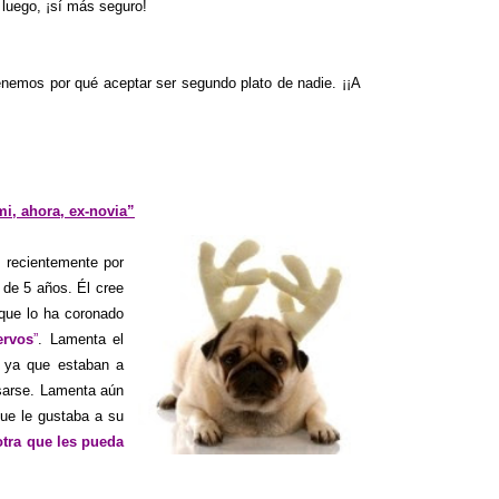
 luego, ¡sí más seguro!
enemos por qué aceptar ser segundo plato de nadie. ¡¡A
mi, ahora, ex-novia”
o recientemente por
 de 5 años. Él cree
 que lo ha coronado
ervos
”
. Lamenta el
, ya que estaban a
asarse. Lamenta aún
que le gustaba a su
tra que les pueda