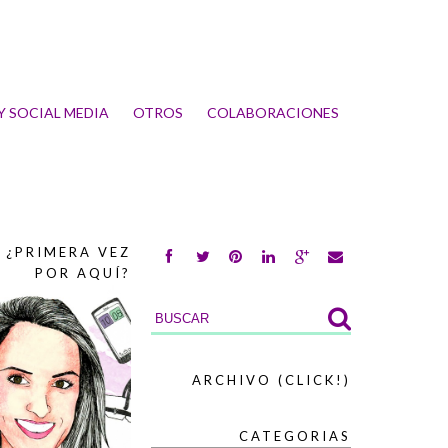
 Y SOCIAL MEDIA
OTROS
COLABORACIONES
, ¿PRIMERA VEZ
POR AQUÍ?
ARCHIVO (CLICK!)
2016
(5)
►
2015
(53)
►
CATEGORIAS
2014
(59)
►