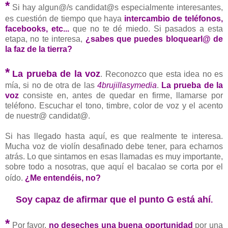
*
Si hay algun@/s candidat@s especialmente interesantes,
es cuestión de tiempo que haya
intercambio de teléfonos,
facebooks, etc...
que no te dé miedo. Si pasados a esta
etapa, no te interesa,
¿sabes que puedes bloquearl@ de
la faz de la tierra?
*
La prueba de la voz
. Reconozco que esta idea no es
mía, si no de otra de las
4brujillasymedia
.
La prueba de la
voz
consiste en, antes de quedar en firme, llamarse por
teléfono. Escuchar el tono, timbre, color de voz y el acento
de nuestr@ candidat@.
Si has llegado hasta aquí, es que realmente te interesa.
Mucha voz de violín desafinado debe tener, para echarnos
atrás. Lo que sintamos en esas llamadas es muy importante,
sobre todo a nosotras, que aquí el bacalao se corta por el
oído.
¿Me entendéis, no?
Soy capaz de afirmar que el punto G está ahí
.
*
Por favor,
no deseches una buena oportunidad
por una