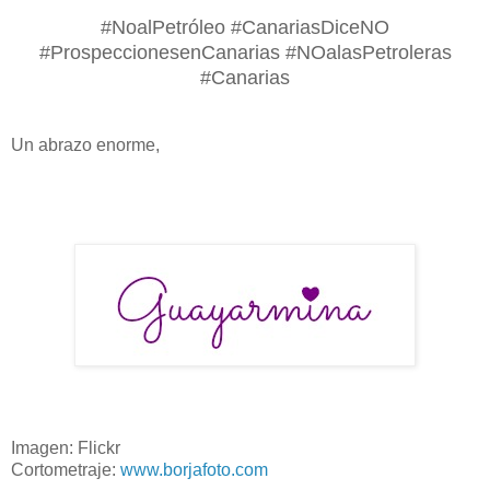
#NoalPetróleo #CanariasDiceNO
#ProspeccionesenCanarias #NOalasPetroleras
#Canarias
Un abrazo enorme,
Imagen: Flickr
Cortometraje:
www.borjafoto.com